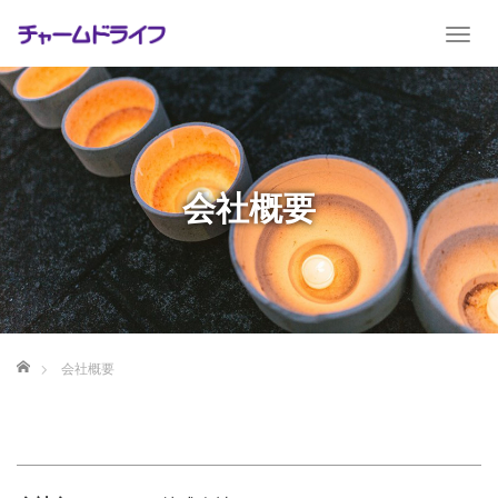
T
o
g
g
l
e
n
会社概要
a
v
i
g
a
t
i
ホーム
会社概要
o
n